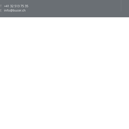
T
+41 32 513 75 35
E
info@bucer.ch