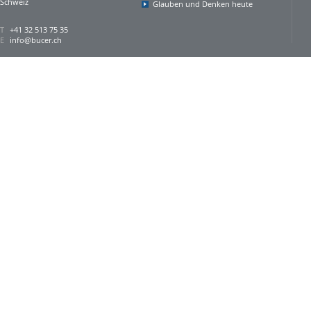
Schweiz
Glauben und Denken heute
T
+41 32 513 75 35
E
info@bucer.ch