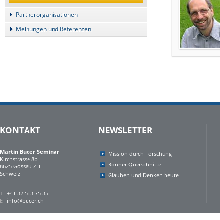
Partnerorganisationen
Meinungen und Referenzen
KONTAKT
NEWSLETTER
Martin Bucer Seminar
Mission durch Forschung
Kirchstrasse 8b
Bonner Querschnitte
8625 Gossau ZH
Schweiz
Glauben und Denken heute
T
+41 32 513 75 35
E
info@bucer.ch